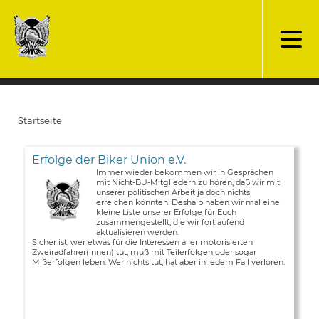
Direkt
zum
Inhalt
Startseite
Pfadnavigation
Erfolge der Biker Union e.V.
Immer wieder bekommen wir in Gesprächen
mit Nicht-BU-Mitgliedern zu hören, daß wir mit
unserer politischen Arbeit ja doch nichts
erreichen könnten. Deshalb haben wir mal eine
kleine Liste unserer Erfolge für Euch
zusammengestellt, die wir fortlaufend
aktualisieren werden.
Sicher ist: wer etwas für die Interessen aller motorisierten
Zweiradfahrer(innen) tut, muß mit Teilerfolgen oder sogar
Mißerfolgen leben. Wer nichts tut, hat aber in jedem Fall verloren.