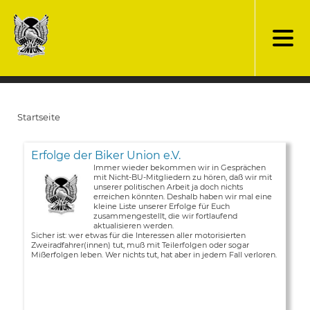
Direkt
zum
Inhalt
Startseite
Pfadnavigation
Erfolge der Biker Union e.V.
Immer wieder bekommen wir in Gesprächen
mit Nicht-BU-Mitgliedern zu hören, daß wir mit
unserer politischen Arbeit ja doch nichts
erreichen könnten. Deshalb haben wir mal eine
kleine Liste unserer Erfolge für Euch
zusammengestellt, die wir fortlaufend
aktualisieren werden.
Sicher ist: wer etwas für die Interessen aller motorisierten
Zweiradfahrer(innen) tut, muß mit Teilerfolgen oder sogar
Mißerfolgen leben. Wer nichts tut, hat aber in jedem Fall verloren.