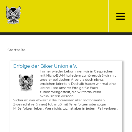
Direkt
zum
Inhalt
Startseite
Pfadnavigation
Erfolge der Biker Union e.V.
Immer wieder bekommen wir in Gesprächen
mit Nicht-BU-Mitgliedern zu hören, daß wir mit
unserer politischen Arbeit ja doch nichts
erreichen könnten. Deshalb haben wir mal eine
kleine Liste unserer Erfolge für Euch
zusammengestellt, die wir fortlaufend
aktualisieren werden.
Sicher ist: wer etwas für die Interessen aller motorisierten
Zweiradfahrer(innen) tut, muß mit Teilerfolgen oder sogar
Mißerfolgen leben. Wer nichts tut, hat aber in jedem Fall verloren.