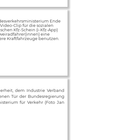
desverkehrsministerium Ende
ideo-Clip für die sozialen
schen Kfz-Schein (i-Kfz-App)
weiradfahrer(innen) eine
rere Kraftfahrzeuge benutzen.
herheit, dem Industrie Verband
fenen Tür der Bundesregierung
isterium für Verkehr (Foto Jan