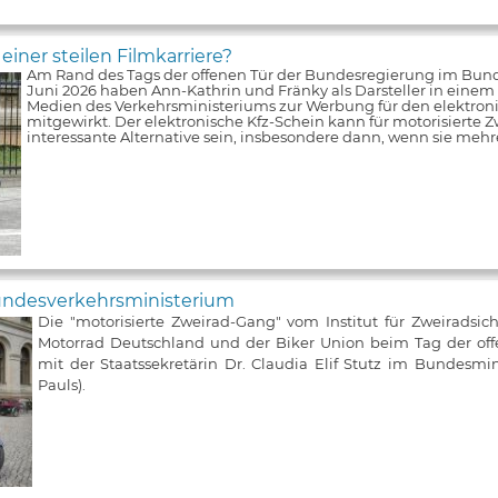
iner steilen Filmkarriere?
Am Rand des Tags der offenen Tür der Bundesregierung im Bun
Juni 2026 haben Ann-Kathrin und Fränky als Darsteller in einem V
Medien des Verkehrsministeriums zur Werbung für den elektroni
mitgewirkt. Der elektronische Kfz-Schein kann für motorisierte Z
interessante Alternative sein, insbesondere dann, wenn sie meh
Bundesverkehrsministerium
Die "motorisierte Zweirad-Gang" vom Institut für Zweiradsic
Motorrad Deutschland und der Biker Union beim Tag der of
mit der Staatssekretärin Dr. Claudia Elif Stutz im Bundesmin
Pauls).