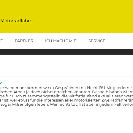
 Motorradfahrer
TE
PARTNER
ICH MACHE MIT!
SERVICE
V.
r wieder bekommen wir in Gesprächen mit Nicht-BU-Mitgliedern zu 
tischen Arbeit ja doch nichts erreichen könnten. Deshalb haben wir m
lge für Euch zusammengestellt, die wir fortlaufend aktualisieren wer
er ist: wer etwas für die Interessen aller motorisierten Zweiradfahrer(
 sogar Mißerfolgen leben. Wer nichts tut, hat aber in jedem Fall verlo