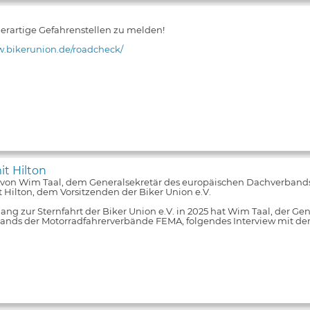
 derartige Gefahrenstellen zu melden!
w.bikerunion.de/roadcheck/
it Hilton
 von Wim Taal, dem Generalsekretär des europäischen Dachverband
 Hilton, dem Vorsitzenden der Biker Union e.V.
ng zur Sternfahrt der Biker Union e.V. in 2025 hat Wim Taal, der Ge
nds der Motorradfahrerverbände FEMA, folgendes Interview mit de