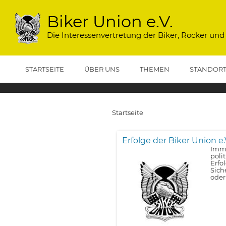
Direkt
zum
Biker Union e.V.
Inhalt
Die Interessenvertretung der Biker, Rocker und
STARTSEITE
ÜBER UNS
THEMEN
STANDOR
Startseite
Pfadnavigation
Erfolge der Biker Union e.
Imme
poli
Erfo
Sich
oder