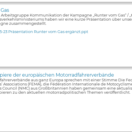
 Gas
e Arbeitsgruppe Kommunikation der Kampagne „Runter vom Gas“ / 
verkehrsministeriums haben wir eine kurze Präsentation über unsere
gne zusammengestellt.
5-23 Präsentation Runter vom Gas ergänzt.ppt
iere der europäischen Motorradfahrerverbände
fahrerverbände aus ganz Europa sprechen mit einer Stimme Die Fe
s’ Associations (FEMA), die Fédération Internationale de Motocyclism
ts Council (NMC) aus Großbritannien haben gemeinsam eine aktualis
pieren zu den aktuellen motorradpolitischen Themen veröffentlicht.