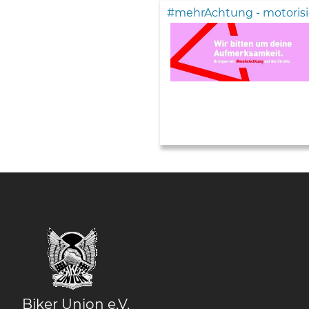
#mehrAchtung - motorisi
Biker Union e.V.