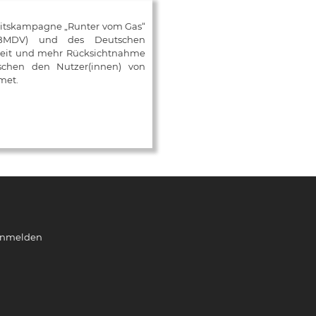
eitskampagne „Runter vom Gas“
 (BMDV) und des Deutschen
mkeit und mehr Rücksichtnahme
ischen den Nutzer(innen) von
met.
nmelden