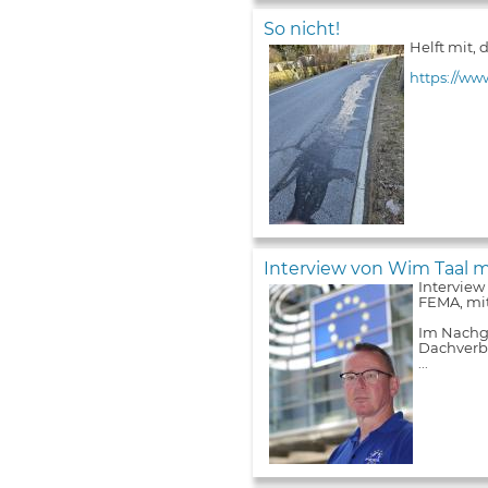
So nicht!
Helft mit,
https://ww
Interview von Wim Taal m
Interview
FEMA, mit
Im Nachga
Dachverba
...