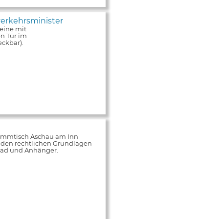
erkehrsminister
eine mit
n Tür im
ckbar).
tammtisch Aschau am Inn
 den rechtlichen Grundlagen
rrad und Anhänger.