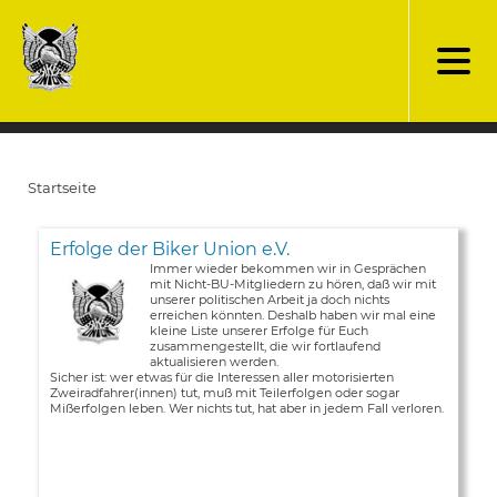
Direkt
zum
Inhalt
Startseite
Pfadnavigation
Erfolge der Biker Union e.V.
Immer wieder bekommen wir in Gesprächen
mit Nicht-BU-Mitgliedern zu hören, daß wir mit
unserer politischen Arbeit ja doch nichts
erreichen könnten. Deshalb haben wir mal eine
kleine Liste unserer Erfolge für Euch
zusammengestellt, die wir fortlaufend
aktualisieren werden.
Sicher ist: wer etwas für die Interessen aller motorisierten
Zweiradfahrer(innen) tut, muß mit Teilerfolgen oder sogar
Mißerfolgen leben. Wer nichts tut, hat aber in jedem Fall verloren.