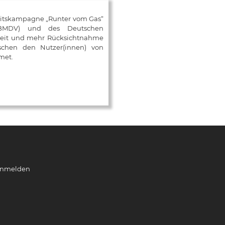
eitskampagne „Runter vom Gas“
 (BMDV) und des Deutschen
mkeit und mehr Rücksichtnahme
ischen den Nutzer(innen) von
met.
nmelden