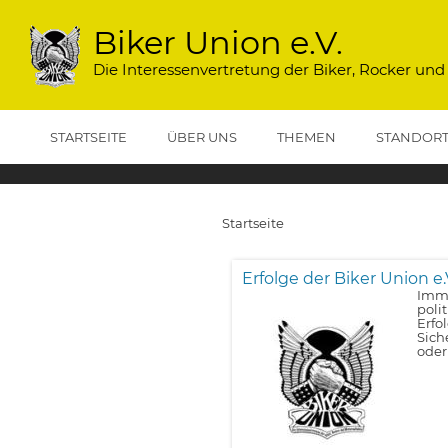
Direkt
zum
Biker Union e.V.
Inhalt
Die Interessenvertretung der Biker, Rocker und
STARTSEITE
ÜBER UNS
THEMEN
STANDOR
Startseite
Pfadnavigation
Erfolge der Biker Union e.
Imme
poli
Erfo
Sich
oder