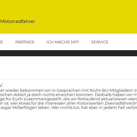
 Motorradfahrer
TE
PARTNER
ICH MACHE MIT!
SERVICE
V.
r wieder bekommen wir in Gesprächen mit Nicht-BU-Mitgliedern zu 
tischen Arbeit ja doch nichts erreichen könnten. Deshalb haben wir m
lge für Euch zusammengestellt, die wir fortlaufend aktualisieren wer
er ist: wer etwas für die Interessen aller motorisierten Zweiradfahrer(
 sogar Mißerfolgen leben. Wer nichts tut, hat aber in jedem Fall verlo