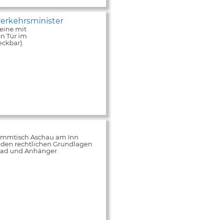
erkehrsminister
eine mit
n Tür im
ckbar).
tammtisch Aschau am Inn
 den rechtlichen Grundlagen
rrad und Anhänger.