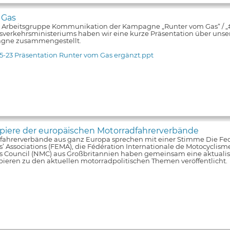
 Gas
e Arbeitsgruppe Kommunikation der Kampagne „Runter vom Gas“ / 
verkehrsministeriums haben wir eine kurze Präsentation über unsere
gne zusammengestellt.
5-23 Präsentation Runter vom Gas ergänzt.ppt
iere der europäischen Motorradfahrerverbände
fahrerverbände aus ganz Europa sprechen mit einer Stimme Die Fe
s’ Associations (FEMA), die Fédération Internationale de Motocyclism
ts Council (NMC) aus Großbritannien haben gemeinsam eine aktualis
pieren zu den aktuellen motorradpolitischen Themen veröffentlicht.