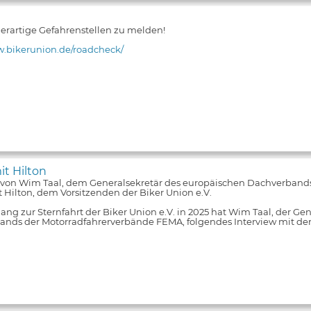
 derartige Gefahrenstellen zu melden!
w.bikerunion.de/roadcheck/
it Hilton
 von Wim Taal, dem Generalsekretär des europäischen Dachverband
 Hilton, dem Vorsitzenden der Biker Union e.V.
ng zur Sternfahrt der Biker Union e.V. in 2025 hat Wim Taal, der Ge
nds der Motorradfahrerverbände FEMA, folgendes Interview mit de