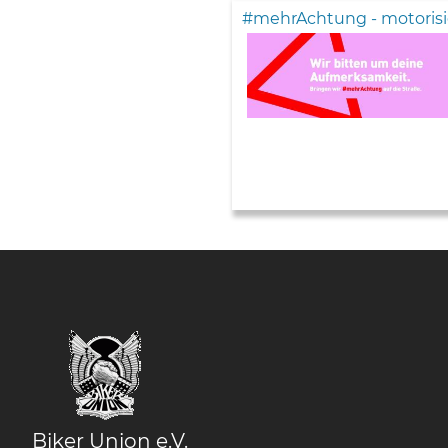
#mehrAchtung - motorisi
Biker Union e.V.