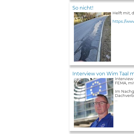
So nicht!
Helft mit,
https://ww
Interview von Wim Taal m
Interview
FEMA, mit
Im Nachga
Dachverba
...