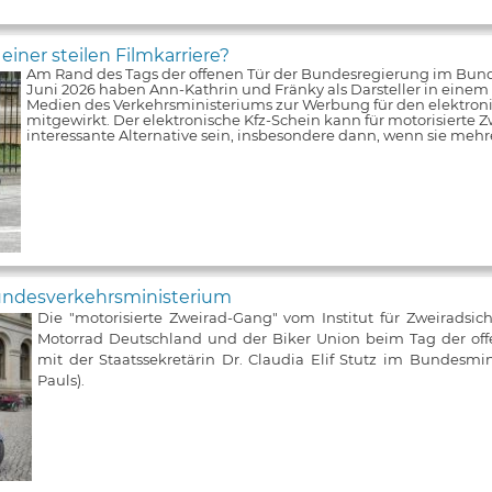
iner steilen Filmkarriere?
Am Rand des Tags der offenen Tür der Bundesregierung im Bun
Juni 2026 haben Ann-Kathrin und Fränky als Darsteller in einem V
Medien des Verkehrsministeriums zur Werbung für den elektroni
mitgewirkt. Der elektronische Kfz-Schein kann für motorisierte Z
interessante Alternative sein, insbesondere dann, wenn sie meh
Bundesverkehrsministerium
Die "motorisierte Zweirad-Gang" vom Institut für Zweiradsic
Motorrad Deutschland und der Biker Union beim Tag der of
mit der Staatssekretärin Dr. Claudia Elif Stutz im Bundesmin
Pauls).