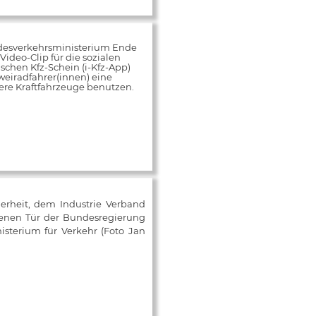
desverkehrsministerium Ende
ideo-Clip für die sozialen
schen Kfz-Schein (i-Kfz-App)
weiradfahrer(innen) eine
rere Kraftfahrzeuge benutzen.
herheit, dem Industrie Verband
fenen Tür der Bundesregierung
isterium für Verkehr (Foto Jan