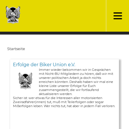
Direkt
zum
Inhalt
Startseite
Pfadnavigation
Erfolge der Biker Union e.V.
Immer wieder bekommen wir in Gesprächen
mit Nicht-BU-Mitgliedern zu hören, daß wir mit
unserer politischen Arbeit ja doch nichts
erreichen könnten. Deshalb haben wir mal eine
kleine Liste unserer Erfolge für Euch
zusammengestellt, die wir fortlaufend
aktualisieren werden.
Sicher ist: wer etwas für die Interessen aller motorisierten
Zweiradfahrer(innen) tut, muß mit Teilerfolgen oder sogar
Mißerfolgen leben. Wer nichts tut, hat aber in jedem Fall verloren.