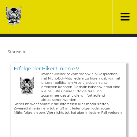
Direkt
zum
Inhalt
Startseite
Pfadnavigation
Erfolge der Biker Union e.V.
Immer wieder bekommen wir in Gesprächen
mit Nicht-BU-Mitgliedern zu hören, daß wir mit
unserer politischen Arbeit ja doch nichts
erreichen könnten. Deshalb haben wir mal eine
kleine Liste unserer Erfolge für Euch
zusammengestellt, die wir fortlaufend
aktualisieren werden.
Sicher ist: wer etwas für die Interessen aller motorisierten
Zweiradfahrer(innen) tut, muß mit Teilerfolgen oder sogar
Mißerfolgen leben. Wer nichts tut, hat aber in jedem Fall verloren.