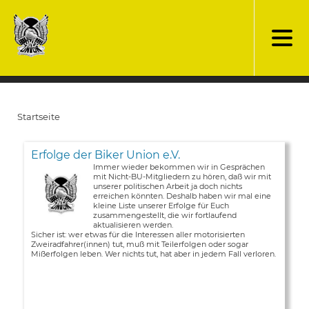
Direkt
zum
Inhalt
Startseite
Pfadnavigation
Erfolge der Biker Union e.V.
Immer wieder bekommen wir in Gesprächen
mit Nicht-BU-Mitgliedern zu hören, daß wir mit
unserer politischen Arbeit ja doch nichts
erreichen könnten. Deshalb haben wir mal eine
kleine Liste unserer Erfolge für Euch
zusammengestellt, die wir fortlaufend
aktualisieren werden.
Sicher ist: wer etwas für die Interessen aller motorisierten
Zweiradfahrer(innen) tut, muß mit Teilerfolgen oder sogar
Mißerfolgen leben. Wer nichts tut, hat aber in jedem Fall verloren.