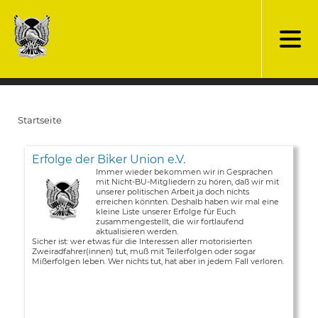
Direkt
zum
Inhalt
Startseite
Pfadnavigation
Erfolge der Biker Union e.V.
Immer wieder bekommen wir in Gesprächen
mit Nicht-BU-Mitgliedern zu hören, daß wir mit
unserer politischen Arbeit ja doch nichts
erreichen könnten. Deshalb haben wir mal eine
kleine Liste unserer Erfolge für Euch
zusammengestellt, die wir fortlaufend
aktualisieren werden.
Sicher ist: wer etwas für die Interessen aller motorisierten
Zweiradfahrer(innen) tut, muß mit Teilerfolgen oder sogar
Mißerfolgen leben. Wer nichts tut, hat aber in jedem Fall verloren.