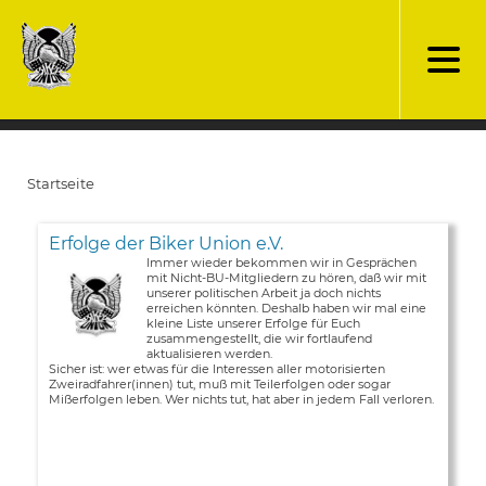
Direkt
zum
Inhalt
Startseite
Pfadnavigation
Erfolge der Biker Union e.V.
Immer wieder bekommen wir in Gesprächen
mit Nicht-BU-Mitgliedern zu hören, daß wir mit
unserer politischen Arbeit ja doch nichts
erreichen könnten. Deshalb haben wir mal eine
kleine Liste unserer Erfolge für Euch
zusammengestellt, die wir fortlaufend
aktualisieren werden.
Sicher ist: wer etwas für die Interessen aller motorisierten
Zweiradfahrer(innen) tut, muß mit Teilerfolgen oder sogar
Mißerfolgen leben. Wer nichts tut, hat aber in jedem Fall verloren.