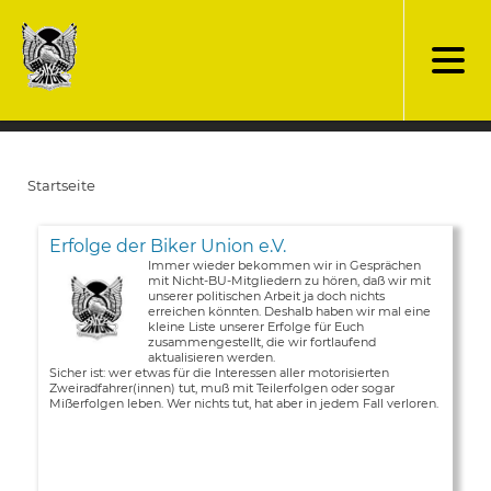
Direkt
zum
Inhalt
Startseite
Pfadnavigation
Erfolge der Biker Union e.V.
Immer wieder bekommen wir in Gesprächen
mit Nicht-BU-Mitgliedern zu hören, daß wir mit
unserer politischen Arbeit ja doch nichts
erreichen könnten. Deshalb haben wir mal eine
kleine Liste unserer Erfolge für Euch
zusammengestellt, die wir fortlaufend
aktualisieren werden.
Sicher ist: wer etwas für die Interessen aller motorisierten
Zweiradfahrer(innen) tut, muß mit Teilerfolgen oder sogar
Mißerfolgen leben. Wer nichts tut, hat aber in jedem Fall verloren.