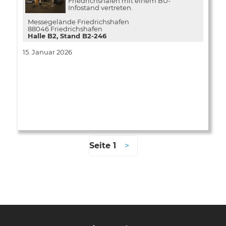
Friedrichshafen mit einem BU-
Infostand vertreten.
Messegelände Friedrichshafen
88046 Friedrichshafen
Halle B2, Stand B2-246
15. Januar 2026
Seite 1
Seitennummerierung