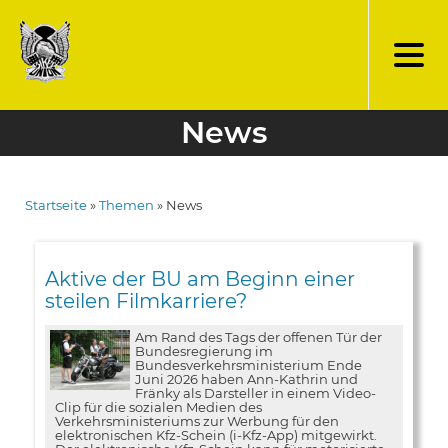
Direkt
zum
Inhalt
News
Startseite
Themen
News
Pfadnavigation
Aktive der BU am Beginn einer
steilen Filmkarriere?
Am Rand des Tags der offenen Tür der
Bundesregierung im
Bundesverkehrsministerium Ende
Juni 2026 haben Ann-Kathrin und
Fränky als Darsteller in einem Video-
Clip für die sozialen Medien des
Verkehrsministeriums zur Werbung für den
elektronischen Kfz-Schein (i-Kfz-App) mitgewirkt.