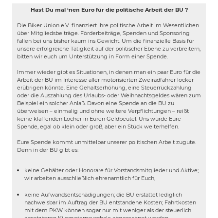
Hast Du mal ‘nen Euro für die politische Arbeit der BU ?
Die Biker Union e.V. finanziert ihre politische Arbeit im Wesentlichen
über Mitgliedsbeiträge. Förderbeiträge, Spenden und Sponsoring
fallen bei uns bisher kaum ins Gewicht. Um die finanzielle Basis für
unsere erfolgreiche Tätigkeit auf der politischer Ebene zu verbreitern,
bitten wir euch um Unterstützung in Form einer Spende.
Immer wieder gibt es Situationen, in denen man ein paar Euro für die
Arbeit der BU im Interesse aller motorisierten Zweiradfahrer locker
erübrigen könnte. Eine Gehaltserhöhung, eine Steuerrückzahlung
oder die Auszahlung des Urlaubs- oder Weihnachtsgeldes wären zum
Beispiel ein solcher Anlaß. Davon eine Spende an die BU zu
überweisen – einmalig und ohne weitere Verpflichtungen – reißt
keine klaffenden Löcher in Euren Geldbeutel. Uns würde Eure
Spende, egal ob klein oder groß, aber ein Stück weiterhelfen.
Eure Spende kommt unmittelbar unserer politischen Arbeit zugute.
Denn in der BU gibt es:
keine Gehälter oder Honorare für Vorstandsmitglieder und Aktive;
wir arbeiten ausschließlich ehrenamtlich für Euch,
keine Aufwandsentschädigungen; die BU erstattet lediglich
nachweisbar im Auftrag der BU entstandene Kosten; Fahrtkosten
mit dem PKW können sogar nur mit weniger als der steuerlich
absetzbaren Kilometerpauschale abgerechnet werden,