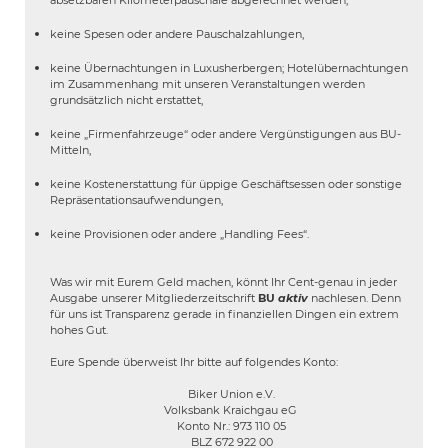
keine Spesen oder andere Pauschalzahlungen,
keine Übernachtungen in Luxusherbergen; Hotelübernachtungen
im Zusammenhang mit unseren Veranstaltungen werden
grundsätzlich nicht erstattet,
keine „Firmenfahrzeuge“ oder andere Vergünstigungen aus BU-
Mitteln,
keine Kostenerstattung für üppige Geschäftsessen oder sonstige
Repräsentationsaufwendungen,
keine Provisionen oder andere „Handling Fees“.
Was wir mit Eurem Geld machen, könnt Ihr Cent-genau in jeder
Ausgabe unserer Mitgliederzeitschrift
BU
aktiv
nachlesen. Denn
für uns ist Transparenz gerade in finanziellen Dingen ein extrem
hohes Gut.
Eure Spende überweist Ihr bitte auf folgendes Konto:
Biker Union e.V.
Volksbank Kraichgau eG
Konto Nr.: 973 110 05
BLZ 672 922 00