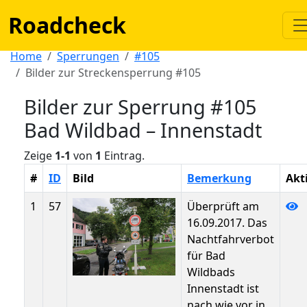
Roadcheck
Home
Sperrungen
#105
Bilder zur Streckensperrung #105
Bilder zur Sperrung #105
Bad Wildbad – Innenstadt
Zeige
1-1
von
1
Eintrag.
#
ID
Bild
Bemerkung
Akt
1
57
Überprüft am
16.09.2017. Das
Nachtfahrverbot
für Bad
Wildbads
Innenstadt ist
nach wie vor in