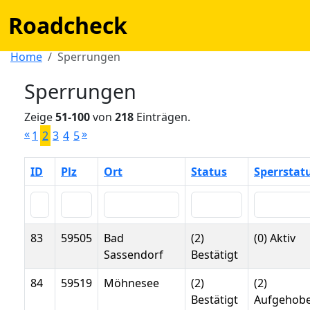
Roadcheck
Home
Sperrungen
Sperrungen
Zeige
51-100
von
218
Einträgen.
«
»
1
2
3
4
5
ID
Plz
Ort
Status
Sperrstat
83
59505
Bad
(2)
(0) Aktiv
Sassendorf
Bestätigt
84
59519
Möhnesee
(2)
(2)
Bestätigt
Aufgehob