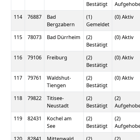
Bestätigt
Aufgehob
114
76887
Bad
(1)
(0) Aktiv
Bergzabern
Gemeldet
115
78073
Bad Dürrheim
(2)
(0) Aktiv
Bestätigt
116
79106
Freiburg
(2)
(0) Aktiv
Bestätigt
117
79761
Waldshut-
(2)
(0) Aktiv
Tiengen
Bestätigt
118
79822
Titisee-
(2)
(2)
Neustadt
Bestätigt
Aufgehob
119
82431
Kochel am
(2)
(2)
See
Bestätigt
Aufgehob
120
82841
Mittenwald
(2)
(2)