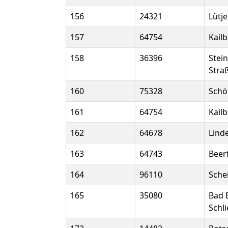
156
24321
Lütj
157
64754
Kail
158
36396
Stei
Stra
160
75328
Sch
161
64754
Kail
162
64678
Lind
163
64743
Beer
164
96110
Scheß
165
35080
Bad 
Schl