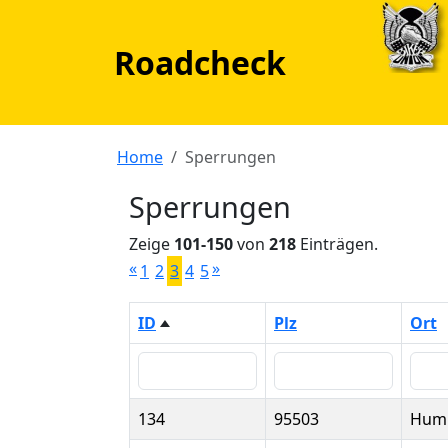
Roadcheck
Home
Sperrungen
Sperrungen
Zeige
101-150
von
218
Einträgen.
«
»
1
2
3
4
5
ID
Plz
Ort
134
95503
Humm