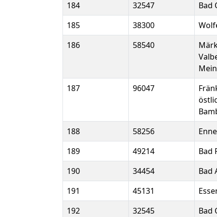
184
32547
Bad 
185
38300
Wolf
186
58540
Märk
Valb
Mein
187
96047
Frän
östli
Bam
188
58256
Enne
189
49214
Bad 
190
34454
Bad 
191
45131
Esse
192
32545
Bad 