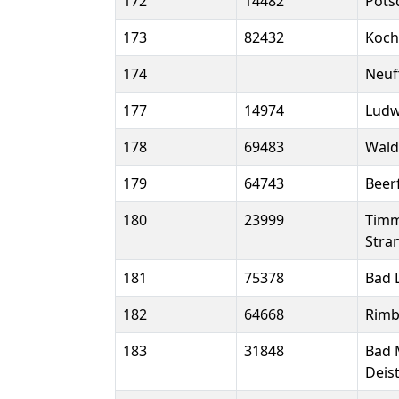
172
14482
Pot
173
82432
Koch
174
Neuf
177
14974
Ludw
178
69483
Wald
179
64743
Beer
180
23999
Timm
Stra
181
75378
Bad 
182
64668
Rimb
183
31848
Bad 
Deis