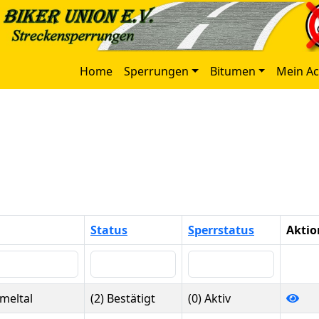
Home
Sperrungen
Bitumen
Mein A
Status
Sperrstatus
Aktio
eltal
(2) Bestätigt
(0) Aktiv