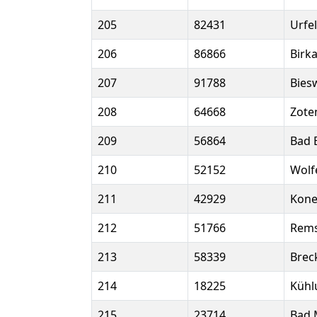
205
82431
Urfe
206
86866
Birk
207
91788
Bies
208
64668
Zote
209
56864
Bad 
210
52152
Wolf
211
42929
Kone
212
51766
Rem
213
58339
Brec
214
18225
Kühl
215
23714
Bad 