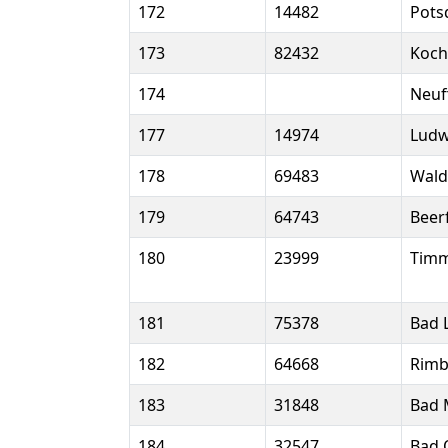
172
14482
Pot
173
82432
Koch
174
Neuf
177
14974
Ludw
178
69483
Wald
179
64743
Beer
180
23999
Timm
181
75378
Bad 
182
64668
Rimb
183
31848
Bad 
184
32547
Bad 