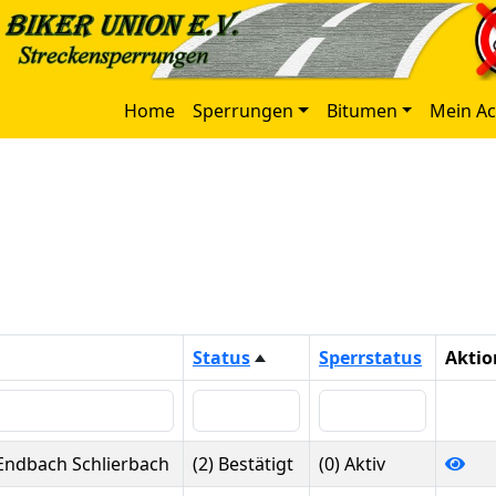
Home
Sperrungen
Bitumen
Mein A
Status
Sperrstatus
Aktio
Endbach Schlierbach
(2) Bestätigt
(0) Aktiv