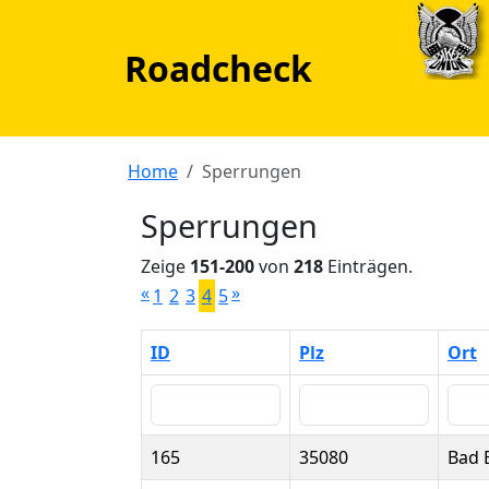
Roadcheck
Home
Sperrungen
Sperrungen
Zeige
151-200
von
218
Einträgen.
«
»
1
2
3
4
5
ID
Plz
Ort
165
35080
Bad 