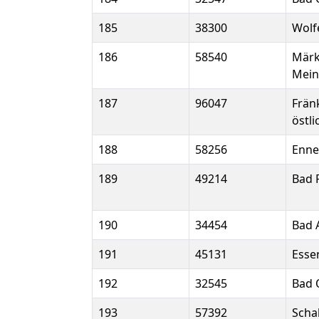
185
38300
Wolf
186
58540
Märk
Mein
187
96047
Frän
östl
188
58256
Enne
189
49214
Bad 
190
34454
Bad 
191
45131
Esse
192
32545
Bad 
193
57392
Scha