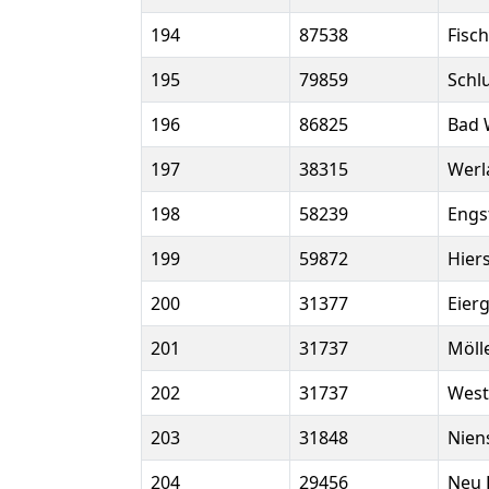
194
87538
Fisch
195
79859
Schl
196
86825
Bad 
197
38315
Werl
198
58239
Engs
199
59872
Hier
200
31377
Eier
201
31737
Möll
202
31737
West
203
31848
Nien
204
29456
Neu 