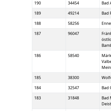
190
34454
Bad 
189
49214
Bad 
188
58256
Enne
187
96047
Frän
östli
Bam
186
58540
Märk
Valb
Mein
185
38300
Wolf
184
32547
Bad 
183
31848
Bad 
Deis