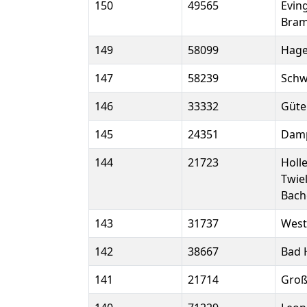
150
49565
Evin
Bram
149
58099
Hag
147
58239
Schw
146
33332
Güte
145
24351
Dam
144
21723
Holl
Twie
Bach
143
31737
West
142
38667
Bad 
141
21714
Groß