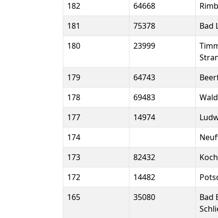
182
64668
Rimb
181
75378
Bad 
180
23999
Timm
Stra
179
64743
Beer
178
69483
Wald
177
14974
Ludw
174
Neuf
173
82432
Koch
172
14482
Pot
165
35080
Bad 
Schl