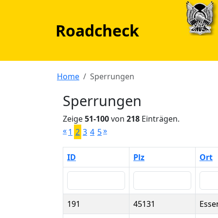
Roadcheck
Home
Sperrungen
Sperrungen
Zeige
51-100
von
218
Einträgen.
«
»
1
2
3
4
5
ID
Plz
Ort
191
45131
Esse