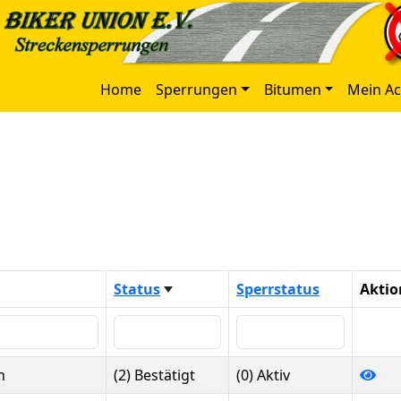
Home
Sperrungen
Bitumen
Mein A
Status
Sperrstatus
Aktio
n
(2) Bestätigt
(0) Aktiv