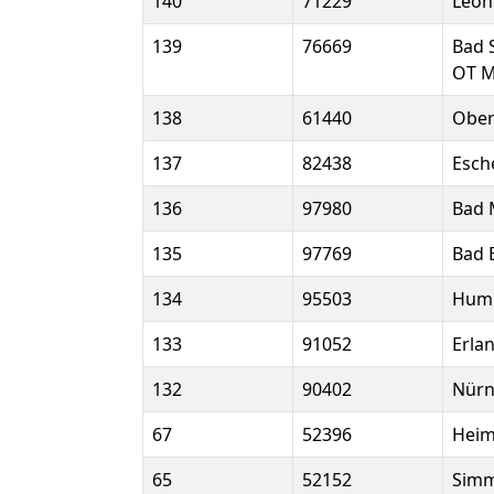
140
71229
Leon
139
76669
Bad 
OT M
138
61440
Ober
137
82438
Esch
136
97980
Bad 
135
97769
Bad 
134
95503
Humm
133
91052
Erla
132
90402
Nürn
67
52396
Hei
65
52152
Simm