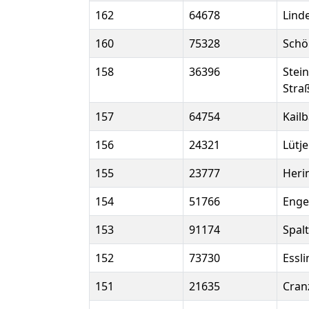
162
64678
Lind
160
75328
Sch
158
36396
Stei
Stra
157
64754
Kail
156
24321
Lütj
155
23777
Heri
154
51766
Enge
153
91174
Spalt
152
73730
Essl
151
21635
Cran