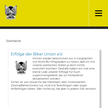
Direkt
zum
Inhalt
Startseite
Pfadnavigation
Erfolge der Biker Union e.V.
Immer wieder bekommen wir in Gesprächen
mit Nicht-BU-Mitgliedern zu hören, daß wir mit
unserer politischen Arbeit ja doch nichts
erreichen könnten. Deshalb haben wir mal eine
kleine Liste unserer Erfolge für Euch
zusammengestellt, die wir fortlaufend
aktualisieren werden.
Sicher ist: wer etwas für die Interessen aller motorisierten
Zweiradfahrer(innen) tut, muß mit Teilerfolgen oder sogar
Mißerfolgen leben. Wer nichts tut, hat aber in jedem Fall verloren.