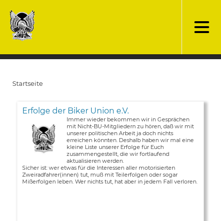
Direkt
zum
Inhalt
Startseite
Pfadnavigation
Erfolge der Biker Union e.V.
Immer wieder bekommen wir in Gesprächen
mit Nicht-BU-Mitgliedern zu hören, daß wir mit
unserer politischen Arbeit ja doch nichts
erreichen könnten. Deshalb haben wir mal eine
kleine Liste unserer Erfolge für Euch
zusammengestellt, die wir fortlaufend
aktualisieren werden.
Sicher ist: wer etwas für die Interessen aller motorisierten
Zweiradfahrer(innen) tut, muß mit Teilerfolgen oder sogar
Mißerfolgen leben. Wer nichts tut, hat aber in jedem Fall verloren.