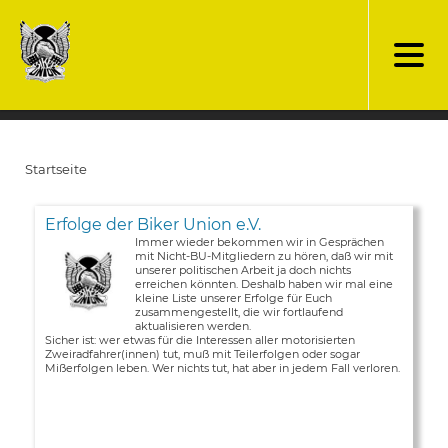
Direkt
zum
Inhalt
Startseite
Pfadnavigation
Erfolge der Biker Union e.V.
Immer wieder bekommen wir in Gesprächen
mit Nicht-BU-Mitgliedern zu hören, daß wir mit
unserer politischen Arbeit ja doch nichts
erreichen könnten. Deshalb haben wir mal eine
kleine Liste unserer Erfolge für Euch
zusammengestellt, die wir fortlaufend
aktualisieren werden.
Sicher ist: wer etwas für die Interessen aller motorisierten
Zweiradfahrer(innen) tut, muß mit Teilerfolgen oder sogar
Mißerfolgen leben. Wer nichts tut, hat aber in jedem Fall verloren.