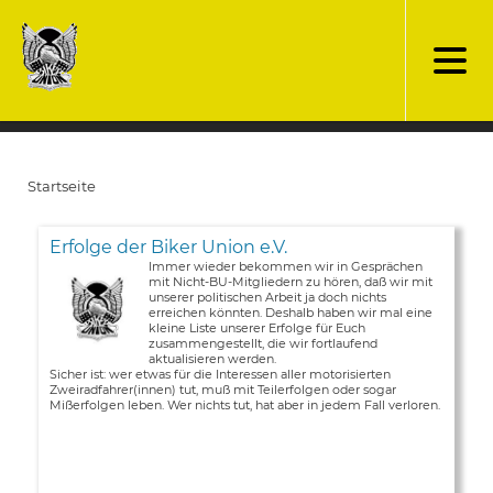
Direkt
zum
Inhalt
Startseite
Pfadnavigation
Erfolge der Biker Union e.V.
Immer wieder bekommen wir in Gesprächen
mit Nicht-BU-Mitgliedern zu hören, daß wir mit
unserer politischen Arbeit ja doch nichts
erreichen könnten. Deshalb haben wir mal eine
kleine Liste unserer Erfolge für Euch
zusammengestellt, die wir fortlaufend
aktualisieren werden.
Sicher ist: wer etwas für die Interessen aller motorisierten
Zweiradfahrer(innen) tut, muß mit Teilerfolgen oder sogar
Mißerfolgen leben. Wer nichts tut, hat aber in jedem Fall verloren.