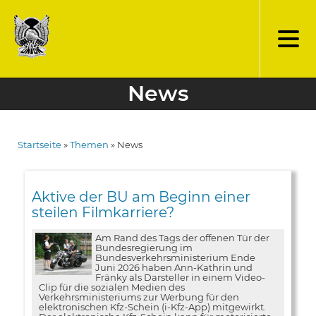
Direkt
zum
Inhalt
News
Startseite
Themen
News
Pfadnavigation
Aktive der BU am Beginn einer
steilen Filmkarriere?
Am Rand des Tags der offenen Tür der
Bundesregierung im
Bundesverkehrsministerium Ende
Juni 2026 haben Ann-Kathrin und
Fränky als Darsteller in einem Video-
Clip für die sozialen Medien des
Verkehrsministeriums zur Werbung für den
elektronischen Kfz-Schein (i-Kfz-App) mitgewirkt.