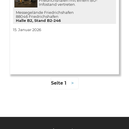
Friedrichshafen mit einem BU-
Infostand vertreten.
Messegelände Friedrichshafen
88046 Friedrichshafen
Halle B2, Stand B2-246
15. Januar 2026
Seite 1
Seitennummerierung