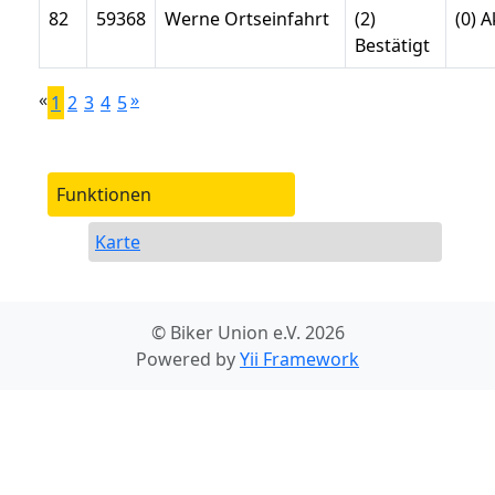
82
59368
Werne Ortseinfahrt
(2)
(0) A
Bestätigt
«
»
1
2
3
4
5
Funktionen
Karte
© Biker Union e.V. 2026
Powered by
Yii Framework