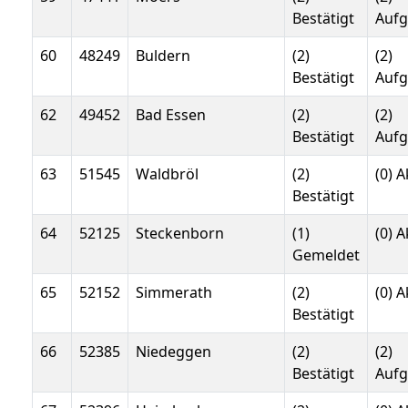
Bestätigt
Auf
60
48249
Buldern
(2)
(2)
Bestätigt
Auf
62
49452
Bad Essen
(2)
(2)
Bestätigt
Auf
63
51545
Waldbröl
(2)
(0) A
Bestätigt
64
52125
Steckenborn
(1)
(0) A
Gemeldet
65
52152
Simmerath
(2)
(0) A
Bestätigt
66
52385
Niedeggen
(2)
(2)
Bestätigt
Auf