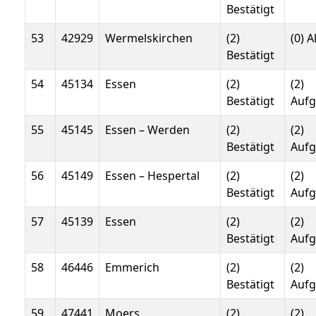
Bestätigt
53
42929
Wermelskirchen
(2)
(0) A
Bestätigt
54
45134
Essen
(2)
(2)
Bestätigt
Auf
55
45145
Essen – Werden
(2)
(2)
Bestätigt
Auf
56
45149
Essen – Hespertal
(2)
(2)
Bestätigt
Auf
57
45139
Essen
(2)
(2)
Bestätigt
Auf
58
46446
Emmerich
(2)
(2)
Bestätigt
Auf
59
47441
Moers
(2)
(2)