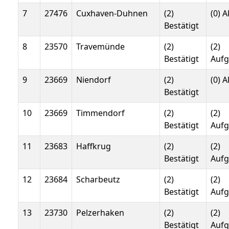
7
27476
Cuxhaven-Duhnen
(2)
(0) A
Bestätigt
8
23570
Travemünde
(2)
(2)
Bestätigt
Auf
9
23669
Niendorf
(2)
(0) A
Bestätigt
10
23669
Timmendorf
(2)
(2)
Bestätigt
Auf
11
23683
Haffkrug
(2)
(2)
Bestätigt
Auf
12
23684
Scharbeutz
(2)
(2)
Bestätigt
Auf
13
23730
Pelzerhaken
(2)
(2)
Bestätigt
Auf