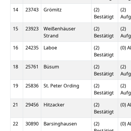
14
23743
Grömitz
(2)
(2)
Bestätigt
Auf
15
23923
Weißenhäuser
(2)
(2)
Strand
Bestätigt
Auf
16
24235
Laboe
(2)
(0) A
Bestätigt
18
25761
Büsum
(2)
(2)
Bestätigt
Auf
19
25836
St. Peter Ording
(2)
(2)
Bestätigt
Auf
21
29456
Hitzacker
(2)
(0) A
Bestätigt
22
30890
Barsinghausen
(2)
(0) A
Bestätigt