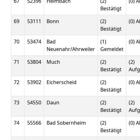
67
52396
Heimbach
(2)
(0) A
Bestätigt
69
53111
Bonn
(2)
(0) A
Bestätigt
70
53474
Bad
(1)
(0) A
Neuenahr/Ahrweiler
Gemeldet
71
53804
Much
(2)
(2)
Bestätigt
Auf
72
53902
Eicherscheid
(2)
(0) A
Bestätigt
73
54550
Daun
(2)
(2)
Bestätigt
Auf
74
55566
Bad Sobernheim
(2)
(0) A
Bestätigt