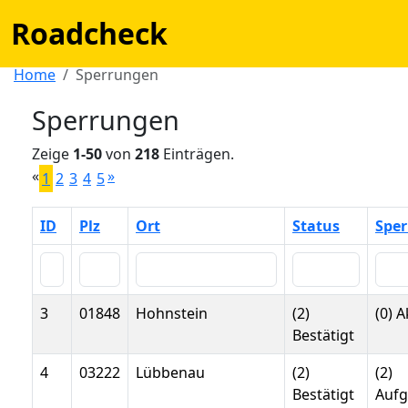
Roadcheck
Home
Sperrungen
Sperrungen
Zeige
1-50
von
218
Einträgen.
«
»
1
2
3
4
5
ID
Plz
Ort
Status
Sper
3
01848
Hohnstein
(2)
(0) A
Bestätigt
4
03222
Lübbenau
(2)
(2)
Bestätigt
Auf