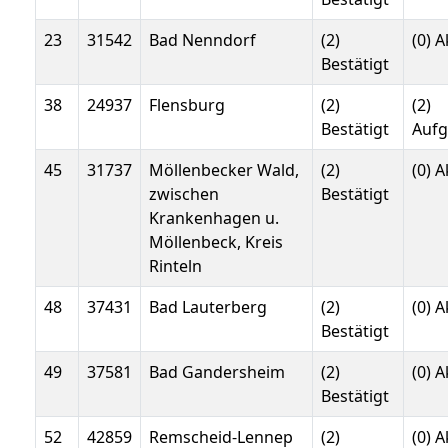
23
31542
Bad Nenndorf
(2)
(0) A
Bestätigt
38
24937
Flensburg
(2)
(2)
Bestätigt
Auf
45
31737
Möllenbecker Wald,
(2)
(0) A
zwischen
Bestätigt
Krankenhagen u.
Möllenbeck, Kreis
Rinteln
48
37431
Bad Lauterberg
(2)
(0) A
Bestätigt
49
37581
Bad Gandersheim
(2)
(0) A
Bestätigt
52
42859
Remscheid-Lennep
(2)
(0) A