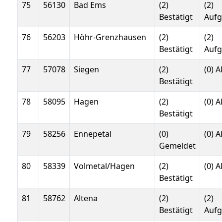
75
56130
Bad Ems
(2)
(2)
Bestätigt
Auf
76
56203
Höhr-Grenzhausen
(2)
(2)
Bestätigt
Auf
77
57078
Siegen
(2)
(0) A
Bestätigt
78
58095
Hagen
(2)
(0) A
Bestätigt
79
58256
Ennepetal
(0)
(0) A
Gemeldet
80
58339
Volmetal/Hagen
(2)
(0) A
Bestätigt
81
58762
Altena
(2)
(2)
Bestätigt
Auf