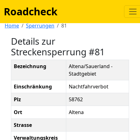
Roadcheck
Home
Sperrungen
81
Details zur
Streckensperrung #81
Bezeichnung
Altena/Sauerland -
Stadtgebiet
Einschränkung
Nachtfahrverbot
Plz
58762
Ort
Altena
Strasse
Verwaltungskreis