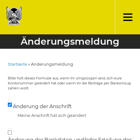
Direkt
zum
Inhalt
Änderungsmeldung
Startseite
Änderungsmeldung
Pfadnavigation
Bitte füllt dieses Formular aus, wenn ihr umgezogen seid, sich eure
Kontonummer geändert hat oder wenn ihr die Beiträge per Bankeinzug
zahlen wollt.
Änderung der Anschrift
Meine Anschrift hat sich geändert
Änderung der Bankdaten und/oder Erteilung des