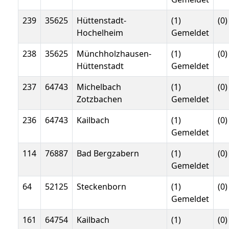
239
35625
Hüttenstadt-
(1)
(0)
Hochelheim
Gemeldet
238
35625
Münchholzhausen-
(1)
(0)
Hüttenstadt
Gemeldet
237
64743
Michelbach
(1)
(0)
Zotzbachen
Gemeldet
236
64743
Kailbach
(1)
(0)
Gemeldet
114
76887
Bad Bergzabern
(1)
(0)
Gemeldet
64
52125
Steckenborn
(1)
(0)
Gemeldet
161
64754
Kailbach
(1)
(0)