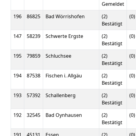
Gemeldet
196
86825
Bad Wörrishofen
(2)
(0)
Bestätigt
147
58239
Schwerte Ergste
(2)
(0)
Bestätigt
195
79859
Schluchsee
(2)
(0)
Bestätigt
194
87538
Fischen i. Allgäu
(2)
(0)
Bestätigt
193
57392
Schallenberg
(2)
(0)
Bestätigt
192
32545
Bad Oynhausen
(2)
(0)
Bestätigt
191
45131
Essen
(2)
(0)