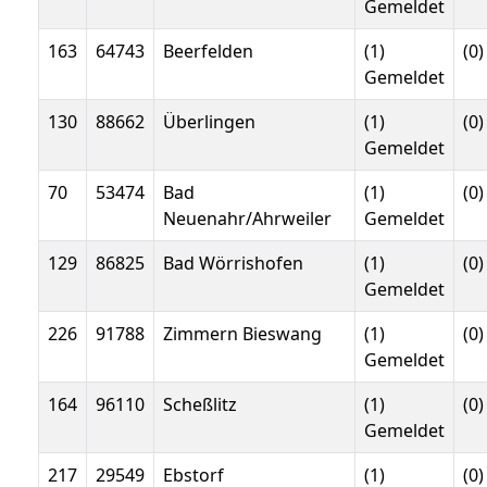
Gemeldet
163
64743
Beerfelden
(1)
(0)
Gemeldet
130
88662
Überlingen
(1)
(0)
Gemeldet
70
53474
Bad
(1)
(0)
Neuenahr/Ahrweiler
Gemeldet
129
86825
Bad Wörrishofen
(1)
(0)
Gemeldet
226
91788
Zimmern Bieswang
(1)
(0)
Gemeldet
164
96110
Scheßlitz
(1)
(0)
Gemeldet
217
29549
Ebstorf
(1)
(0)