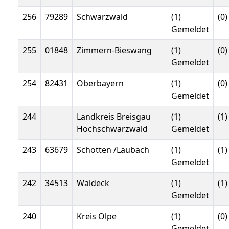
256
79289
Schwarzwald
(1)
(0)
Gemeldet
255
01848
Zimmern-Bieswang
(1)
(0)
Gemeldet
254
82431
Oberbayern
(1)
(0)
Gemeldet
244
Landkreis Breisgau
(1)
(1
Hochschwarzwald
Gemeldet
243
63679
Schotten /Laubach
(1)
(1
Gemeldet
242
34513
Waldeck
(1)
(1
Gemeldet
240
Kreis Olpe
(1)
(0)
Gemeldet