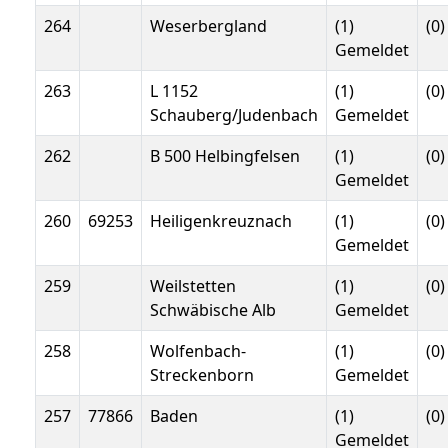
264
Weserbergland
(1)
(0)
Gemeldet
263
L 1152
(1)
(0)
Schauberg/Judenbach
Gemeldet
262
B 500 Helbingfelsen
(1)
(0)
Gemeldet
260
69253
Heiligenkreuznach
(1)
(0)
Gemeldet
259
Weilstetten
(1)
(0)
Schwäbische Alb
Gemeldet
258
Wolfenbach-
(1)
(0)
Streckenborn
Gemeldet
257
77866
Baden
(1)
(0)
Gemeldet