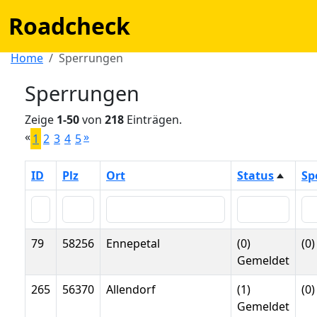
Roadcheck
Home
Sperrungen
Sperrungen
Zeige
1-50
von
218
Einträgen.
«
»
1
2
3
4
5
ID
Plz
Ort
Status
Sp
79
58256
Ennepetal
(0)
(0)
Gemeldet
265
56370
Allendorf
(1)
(0)
Gemeldet