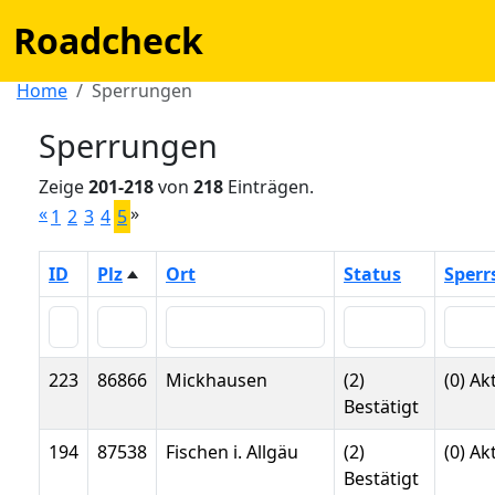
Roadcheck
Home
Sperrungen
Sperrungen
Zeige
201-218
von
218
Einträgen.
«
»
1
2
3
4
5
ID
Plz
Ort
Status
Sperr
223
86866
Mickhausen
(2)
(0) Ak
Bestätigt
194
87538
Fischen i. Allgäu
(2)
(0) Ak
Bestätigt