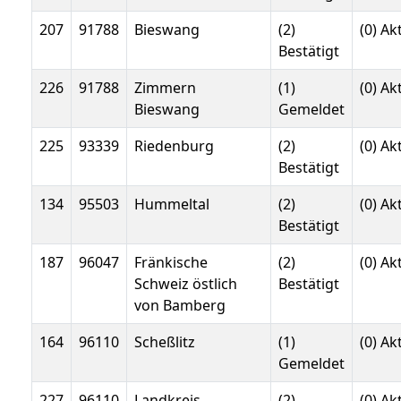
207
91788
Bieswang
(2)
(0) Ak
Bestätigt
226
91788
Zimmern
(1)
(0) Ak
Bieswang
Gemeldet
225
93339
Riedenburg
(2)
(0) Ak
Bestätigt
134
95503
Hummeltal
(2)
(0) Ak
Bestätigt
187
96047
Fränkische
(2)
(0) Ak
Schweiz östlich
Bestätigt
von Bamberg
164
96110
Scheßlitz
(1)
(0) Ak
Gemeldet
227
96110
Landkreis
(2)
(0) Ak