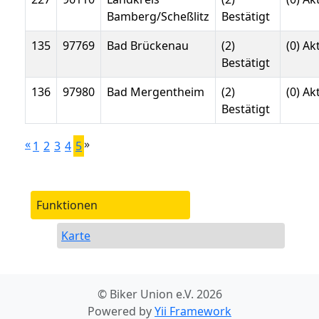
Bamberg/Scheßlitz
Bestätigt
135
97769
Bad Brückenau
(2)
(0) Ak
Bestätigt
136
97980
Bad Mergentheim
(2)
(0) Ak
Bestätigt
«
»
1
2
3
4
5
Funktionen
Karte
© Biker Union e.V. 2026
Powered by
Yii Framework