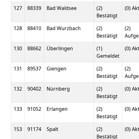
127
88339
Bad Waldsee
(2)
(0) Ak
Bestätigt
128
88410
Bad Wurzbach
(2)
(2)
Bestätigt
Aufg
130
88662
Überlingen
(1)
(0) Ak
Gemeldet
131
89537
Giengen
(2)
(2)
Bestätigt
Aufg
132
90402
Nürnberg
(2)
(0) Ak
Bestätigt
133
91052
Erlangen
(2)
(0) Ak
Bestätigt
153
91174
Spalt
(2)
(0) Ak
Bestätigt