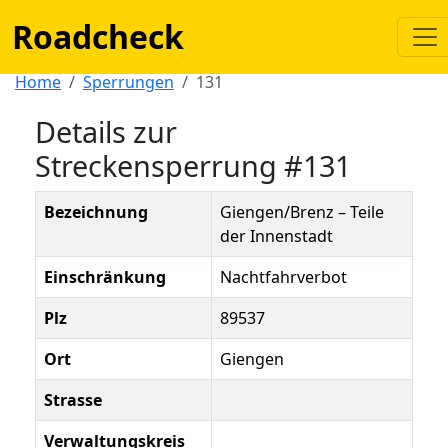
Roadcheck
Home
Sperrungen
131
Details zur
Streckensperrung #131
Bezeichnung
Giengen/Brenz – Teile
der Innenstadt
Einschränkung
Nachtfahrverbot
Plz
89537
Ort
Giengen
Strasse
Verwaltungskreis