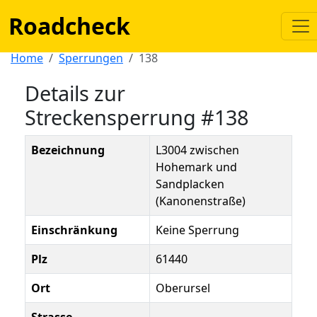
Roadcheck
Home
Sperrungen
138
Details zur
Streckensperrung #138
Bezeichnung
L3004 zwischen
Hohemark und
Sandplacken
(Kanonenstraße)
Einschränkung
Keine Sperrung
Plz
61440
Ort
Oberursel