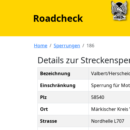
Roadcheck
Home
Sperrungen
186
Details zur Streckensp
Bezeichnung
Valbert/Herscheid
Einschränkung
Sperrung für Moto
Plz
58540
Ort
Märkischer Kreis
Strasse
Nordhelle L707