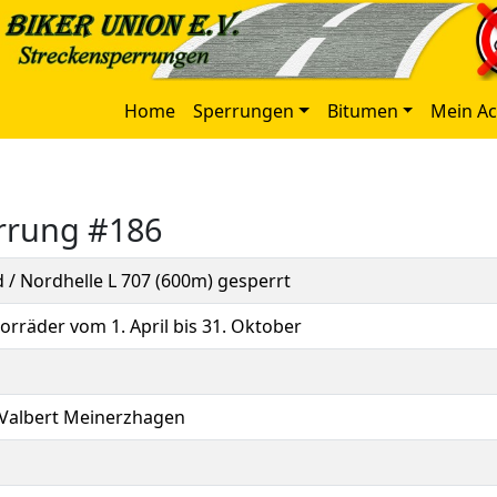
Home
Sperrungen
Bitumen
Mein A
errung #186
 / Nordhelle L 707 (600m) gesperrt
rräder vom 1. April bis 31. Oktober
 Valbert Meinerzhagen