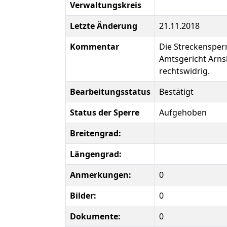
Verwaltungskreis
Letzte Änderung
21.11.2018
Kommentar
Die Streckensper
Amtsgericht Arnsb
rechtswidrig.
Bearbeitungsstatus
Bestätigt
Status der Sperre
Aufgehoben
Breitengrad:
Längengrad:
Anmerkungen:
0
Bilder:
0
Dokumente:
0