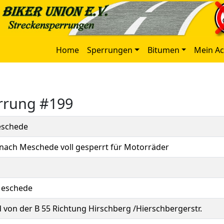
Home
Sperrungen
Bitumen
Mein A
errung #199
eschede
nach Meschede voll gesperrt für Motorräder
Meschede
von der B 55 Richtung Hirschberg /Hierschbergerstr.