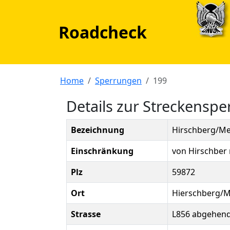
Roadcheck
Home
Sperrungen
199
Details zur Streckensp
Bezeichnung
Hirschberg/M
Einschränkung
von Hirschber 
Plz
59872
Ort
Hierschberg/
Strasse
L856 abgehend 