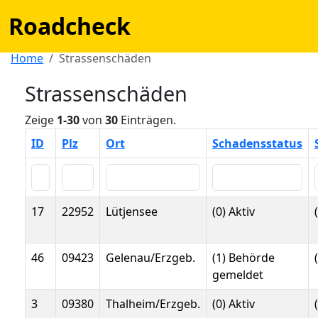
Roadcheck
Home
Strassenschäden
Strassenschäden
Zeige
1-30
von
30
Einträgen.
ID
Plz
Ort
Schadensstatus
17
22952
Lütjensee
(0) Aktiv
46
09423
Gelenau/Erzgeb.
(1) Behörde
gemeldet
3
09380
Thalheim/Erzgeb.
(0) Aktiv