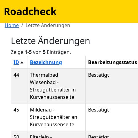
Roadcheck
Home
Letzte Änderungen
Letzte Änderungen
Zeige
1-5
von
5
Einträgen.
ID
Bezeichnung
Bearbeitungsstatu
44
Thermalbad
Bestätigt
Wiesenbad -
Streugutbehälter in
Kurvenaussenseite
45
Mildenau -
Bestätigt
Streugutbehälter an
Kurvenaussenseite
50
Elterlein -
Bestätigt