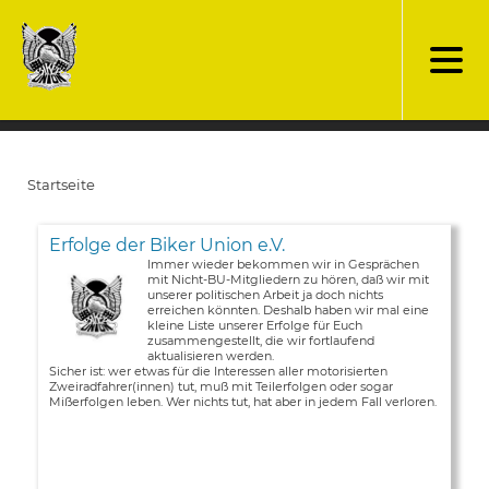
Direkt
zum
Inhalt
Startseite
Pfadnavigation
Erfolge der Biker Union e.V.
Immer wieder bekommen wir in Gesprächen
mit Nicht-BU-Mitgliedern zu hören, daß wir mit
unserer politischen Arbeit ja doch nichts
erreichen könnten. Deshalb haben wir mal eine
kleine Liste unserer Erfolge für Euch
zusammengestellt, die wir fortlaufend
aktualisieren werden.
Sicher ist: wer etwas für die Interessen aller motorisierten
Zweiradfahrer(innen) tut, muß mit Teilerfolgen oder sogar
Mißerfolgen leben. Wer nichts tut, hat aber in jedem Fall verloren.