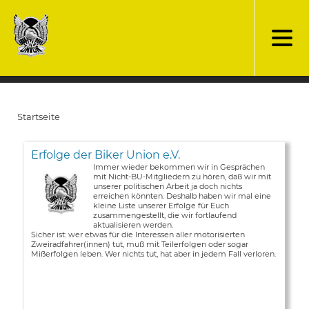
Direkt
zum
Inhalt
Startseite
Pfadnavigation
Erfolge der Biker Union e.V.
Immer wieder bekommen wir in Gesprächen
mit Nicht-BU-Mitgliedern zu hören, daß wir mit
unserer politischen Arbeit ja doch nichts
erreichen könnten. Deshalb haben wir mal eine
kleine Liste unserer Erfolge für Euch
zusammengestellt, die wir fortlaufend
aktualisieren werden.
Sicher ist: wer etwas für die Interessen aller motorisierten
Zweiradfahrer(innen) tut, muß mit Teilerfolgen oder sogar
Mißerfolgen leben. Wer nichts tut, hat aber in jedem Fall verloren.