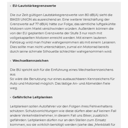
·
EU-Lautstärkegrenzwerte
Die zur Zeit gültigen Lautstärkegrenzwerte von 80 dB(A) sieht die
BIKER UNION als ausreichend an. Eine weitere Verschärfung der
Grenzwerte auf 77 dB(A) hätte zur Folge, das sämtliche luftgekühlte
Motoren vom Markt verschwinden würden. Außerdem können die
von der EU geplanten Grenzwerte der Stufe 3 nur noch mit
vollgekapselten Motoren erreicht werden. Mit einem lauteren
Fahrzeug wird man früher wahrgenommen als mit einem Leiseren.
Dies sollte man nicht unterschätzen, zumal ein Motorrad bereits
durch seine schmale Silhouette schlechter wahrgenommen wird.
·
Wechselkennzeichen
Die BU spricht sich für die Einführung eines Wechselkennzeichens
aus.
So wäre die Benutzung nur eines austauschbaren Kennzeichens für
Auto und Motorrad möglich. Das lästige An- und Abmelden fiele
weg.
·
Gefährliche Leitplanken
Leitplanken sollen Autofahrer vor den Folgen ihres Fehlverhaltens
schützen. Schutzvorrichtungen wie diese dürfen aber auf keinen Fall
andere Verkehrsteilnehmer, in diesem Fall uns Biker, zusätzlich
gefährden. Leitplanken dürfen nur an den Stellen zum Einsatz
kommen, wo sie wirklich benötigt werden (siehe das „Merkblatt für