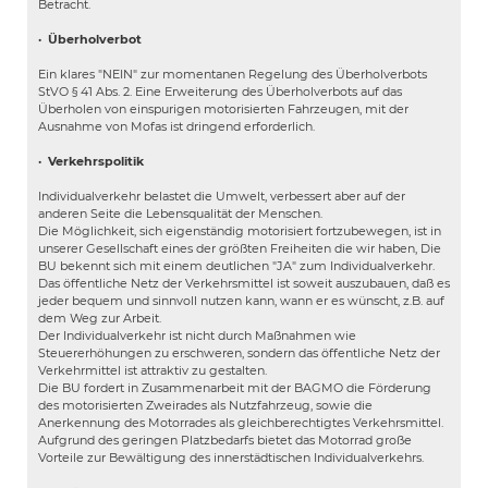
Betracht.
·
Überholverbot
Ein klares "NEIN" zur momentanen Regelung des Überholverbots
StVO § 41 Abs. 2. Eine Erweiterung des Überholverbots auf das
Überholen von einspurigen motorisierten Fahrzeugen, mit der
Ausnahme von Mofas ist dringend erforderlich.
·
Verkehrspolitik
Individualverkehr belastet die Umwelt, verbessert aber auf der
anderen Seite die Lebensqualität der Menschen.
Die Möglichkeit, sich eigenständig motorisiert fortzubewegen, ist in
unserer Gesellschaft eines der größten Freiheiten die wir haben, Die
BU bekennt sich mit einem deutlichen "JA" zum Individualverkehr.
Das öffentliche Netz der Verkehrsmittel ist soweit auszubauen, daß es
jeder bequem und sinnvoll nutzen kann, wann er es wünscht, z.B. auf
dem Weg zur Arbeit.
Der Individualverkehr ist nicht durch Maßnahmen wie
Steuererhöhungen zu erschweren, sondern das öffentliche Netz der
Verkehrmittel ist attraktiv zu gestalten.
Die BU fordert in Zusammenarbeit mit der BAGMO die Förderung
des motorisierten Zweirades als Nutzfahrzeug, sowie die
Anerkennung des Motorrades als gleichberechtigtes Verkehrsmittel.
Aufgrund des geringen Platzbedarfs bietet das Motorrad große
Vorteile zur Bewältigung des innerstädtischen Individualverkehrs.