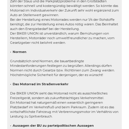
Zahl der Staus und die Parkplatzprobleme in den Großstädten
könnten schnell und kostengünstig bewältigt werden. So könnte das
Motorrad im Individualverkehr der Zukunft sehr wohl ergänzend zum
Auto an Stellenwert gewinnen.
Bei der Herstellung eines Motorrades werden nur 1/4 der Rohstoffe
benötigt, die zur Herstellung eines Autos nötig wären. Das Beinhaltet
auch den Energiebedarf bei der Herstellung.
Der BIKER UNION ist unverständlich, warum Bemühungen von
Herstellern, Motorräder noch umweltfreundlicher zu machen, vom
Gesetzgeber nicht belohnt werden.
·
Normen
Grundsätzlich sind Normen, die bauartbedingte
Mindestanforderungen festlegen zu begrüßen. Allerdings dürfen
Normen nicht durch Gesetze bzw. Richtlinien zum Zwang werden.
Höchstmögliche Sicherheit für denjenigen, der es wünscht!
·
Das Motorrad im Straßenverkehr
Die BIKER UNION sieht das Motorrad nicht als ausschließliches
Freizeitgerät, sondern als zukunftsträchtiges Verkehrsmittel.
Ein Motorrad hat naturgemäß einen wesentlich geringeren
Platzbedarf im Verkehrsfluß und beim Parkraum. Zudem ist es das
wirtschaftlichste Fahrzeug mit Verbrennungsmotor im Verhältnis von
Leistung zu Spritverbrauch.
·
Aussagen der BU zu parteipolitischen Aussagen