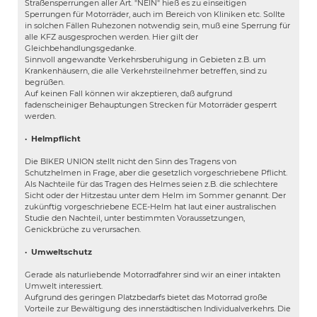
Straßensperrungen aller Art. "NEIN" hieß es zu einseitigen
Sperrungen für Motorräder, auch im Bereich von Kliniken etc. Sollte
in solchen Fällen Ruhezonen notwendig sein, muß eine Sperrung für
alle KFZ ausgesprochen werden. Hier gilt der
Gleichbehandlungsgedanke.
Sinnvoll angewandte Verkehrsberuhigung in Gebieten z.B. um
Krankenhäusern, die alle Verkehrsteilnehmer betreffen, sind zu
begrüßen.
Auf keinen Fall können wir akzeptieren, daß aufgrund
fadenscheiniger Behauptungen Strecken für Motorräder gesperrt
werden.
·
Helmpflicht
Die BIKER UNION stellt nicht den Sinn des Tragens von
Schutzhelmen in Frage, aber die gesetzlich vorgeschriebene Pflicht.
Als Nachteile für das Tragen des Helmes seien z.B. die schlechtere
Sicht oder der Hitzestau unter dem Helm im Sommer genannt. Der
zukünftig vorgeschriebene ECE-Helm hat laut einer australischen
Studie den Nachteil, unter bestimmten Voraussetzungen,
Genickbrüche zu verursachen.
·
Umweltschutz
Gerade als naturliebende Motorradfahrer sind wir an einer intakten
Umwelt interessiert.
Aufgrund des geringen Platzbedarfs bietet das Motorrad große
Vorteile zur Bewältigung des innerstädtischen Individualverkehrs. Die