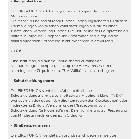
·
Beinprotektoren
Die BIKER UNION setzt sich gegen die Beinprotekoren an
Motorrädern ein.
Die bisher in England durchgeführten Forschungsarbeiten zu diesem
Thema, gingen von falschen Voraussetzungen aus, die zu einer
zusätzlichen Gefährdung führten. Die Einführung der Beinprotekoren
hätte zur Folge, daß Chopper und Crossmaschinen, aufgrund der
daraus folgenden Sitzhaltung, nicht mehr produziert würden.
·
TÜV
Eine Institution, die den verkehrssicheren Zustand von
Kraftfahrzeugen überprüft, ist nötig. Die BIKER UNION sieht
allerdings die z.Zt. praktizierte TÜV-Willkür nicht als richtig an.
·
Schutzkleidungsnorm
Die BIKER UNION sieht die in Arbeit befindliche
Schutzkleidungsnorm als sehr kritisch an. Mit einem klaren "NEIN"
wendet man sich gegen den direkten (durch den Gesetzgeber) oder
indirekten (z.B. durch Versicherungen) Tragezwang von
Schutzkleidung für Motorradfahrer. Eine Normierung zur Festlegung
von Mindestanforderungen ist in Ordnung
·
Straßensperrungen
Die BIKER UNION wendet sich grundsätzlich gegen einseitige