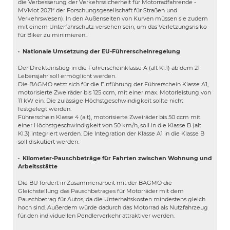
die Verbesserung der Verkehrssicherheit für Motorradfahrende -
MVMot 2021“ der Forschungsgesellschaft für Straßen und
Verkehrswesen). In den Außenseiten von Kurven müssen sie zudem
mit einem Unterfahrschutz versehen sein, um das Verletzungsrisiko
für Biker zu minimieren..
·
Nationale Umsetzung der EU-Führerscheinregelung
Der Direkteinstieg in die Führerscheinklasse A (alt Kl.1) ab dem 21
Lebensjahr soll ermöglicht werden.
Die BAGMO setzt sich für die Einführung der Führerschein Klasse A1,
motorisierte Zweiräder bis 125 ccm, mit einer max. Motorleistung von
11 kW ein. Die zulässige Höchstgeschwindigkeit sollte nicht
festgelegt werden.
Führerschein Klasse 4 (alt), motorisierte Zweiräder bis 50 ccm mit
einer Höchstgeschwindigkeit von 50 km/h, soll in die Klasse B (alt
Kl.3) integriert werden. Die Integration der Klasse A1 in die Klasse B
soll diskutiert werden.
·
Kilometer-Pauschbeträge für Fahrten zwischen Wohnung und
Arbeitsstätte
Die BU fordert in Zusammenarbeit mit der BAGMO die
Gleichstellung das Pauschbetrages für Motorräder mit dem
Pauschbetrag für Autos, da die Unterhaltskosten mindestens gleich
hoch sind. Außerdem würde dadurch das Motorrad als Nutzfahrzeug
für den individuellen Pendlerverkehr attraktiver werden.