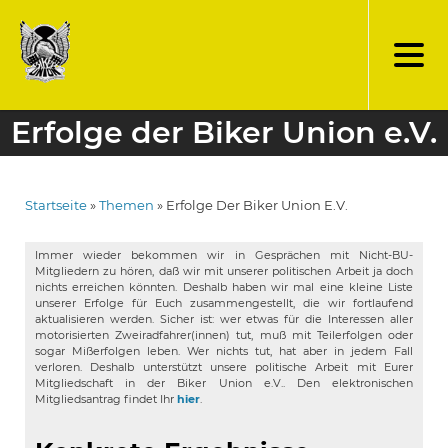
Direkt
zum
Inhalt
Erfolge der Biker Union e.V.
Startseite
Themen
Erfolge Der Biker Union E.V.
Pfadnavigation
Immer wieder bekommen wir in Gesprächen mit Nicht-BU-
Mitgliedern zu hören, daß wir mit unserer politischen Arbeit ja doch
nichts erreichen könnten. Deshalb haben wir mal eine kleine Liste
unserer Erfolge für Euch zusammengestellt, die wir fortlaufend
aktualisieren werden. Sicher ist: wer etwas für die Interessen aller
motorisierten Zweiradfahrer(innen) tut, muß mit Teilerfolgen oder
sogar Mißerfolgen leben. Wer nichts tut, hat aber in jedem Fall
verloren. Deshalb unterstützt unsere politische Arbeit mit Eurer
Mitgliedschaft in der Biker Union e.V.. Den elektronischen
Mitgliedsantrag findet Ihr
hier
.