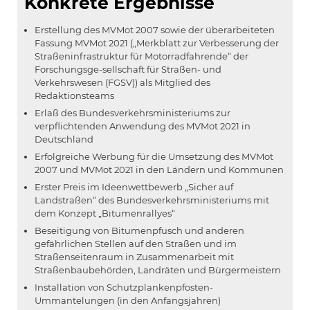
Konkrete Ergebnisse
Erstellung des MVMot 2007 sowie der überarbeiteten
Fassung MVMot 2021 („Merkblatt zur Verbesserung der
Straßeninfrastruktur für Motorradfahrende“ der
Forschungsge-sellschaft für Straßen- und
Verkehrswesen (FGSV)) als Mitglied des
Redaktionsteams
Erlaß des Bundesverkehrsministeriums zur
verpflichtenden Anwendung des MVMot 2021 in
Deutschland
Erfolgreiche Werbung für die Umsetzung des MVMot
2007 und MVMot 2021 in den Ländern und Kommunen
Erster Preis im Ideenwettbewerb „Sicher auf
Landstraßen“ des Bundesverkehrsministeriums mit
dem Konzept „Bitumenrallyes“
Beseitigung von Bitumenpfusch und anderen
gefährlichen Stellen auf den Straßen und im
Straßenseitenraum in Zusammenarbeit mit
Straßenbaubehörden, Landräten und Bürgermeistern
Installation von Schutzplankenpfosten-
Ummantelungen (in den Anfangsjahren)