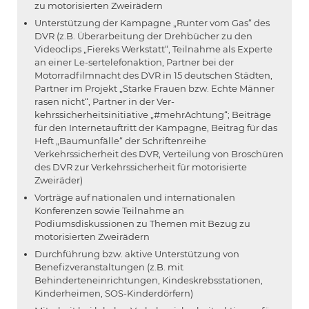
zu motorisierten Zweirädern
Unterstützung der Kampagne „Runter vom Gas“ des
DVR (z.B. Überarbeitung der Drehbücher zu den
Videoclips „Fiereks Werkstatt“, Teilnahme als Experte
an einer Le-sertelefonaktion, Partner bei der
Motorradfilmnacht des DVR in 15 deutschen Städten,
Partner im Projekt „Starke Frauen bzw. Echte Männer
rasen nicht“, Partner in der Ver-
kehrssicherheitsinitiative „#mehrAchtung“; Beiträge
für den Internetauftritt der Kampagne, Beitrag für das
Heft „Baumunfälle“ der Schriftenreihe
Verkehrssicherheit des DVR, Verteilung von Broschüren
des DVR zur Verkehrssicherheit für motorisierte
Zweiräder)
Vorträge auf nationalen und internationalen
Konferenzen sowie Teilnahme an
Podiumsdiskussionen zu Themen mit Bezug zu
motorisierten Zweirädern
Durchführung bzw. aktive Unterstützung von
Benefizveranstaltungen (z.B. mit
Behinderteneinrichtungen, Kindeskrebsstationen,
Kinderheimen, SOS-Kinderdörfern)