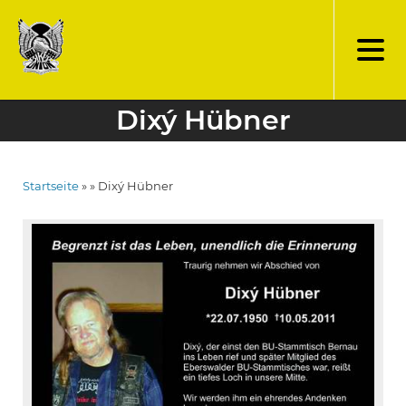
Direkt
zum
Inhalt
Dixý Hübner
Startseite
Dixý Hübner
Pfadnavigation