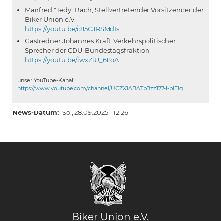
Manfred "Tedy" Bach, Stellvertretender Vorsitzender der
Biker Union e.V.
https://youtu.be/c85CJRSMdIs
Gastredner Johannes Kraft, Verkehrspolitischer
Sprecher der CDU-Bundestagsfraktion
https://youtu.be/iwxZiU_68oA
unser YouTube-Kanal:
https://www.youtube.com/channel/UCZX1ABATpBzz177-l-pIEIg
News-Datum
So., 28.09.2025 - 12:26
Biker Union e.V.