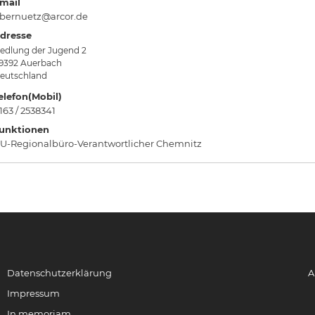
mail
bernuetz@arcor.de
dresse
iedlung der Jugend 2
9392
Auerbach
eutschland
elefon(Mobil)
163 / 2538341
unktionen
U-Regionalbüro-Verantwortlicher Chemnitz
Datenschutzerklärung
A
Impressum
In memoriam