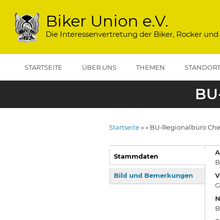
Direkt
zum
Biker Union e.V.
Inhalt
Die Interessenvertretung der Biker, Rocker und
STARTSEITE
ÜBER UNS
THEMEN
STANDOR
BU
Startseite
BU-Regionalbüro Che
Pfadnavigation
A
Stammdaten
B
(aktiver
Reiter)
Bild und Bemerkungen
V
G
N
B