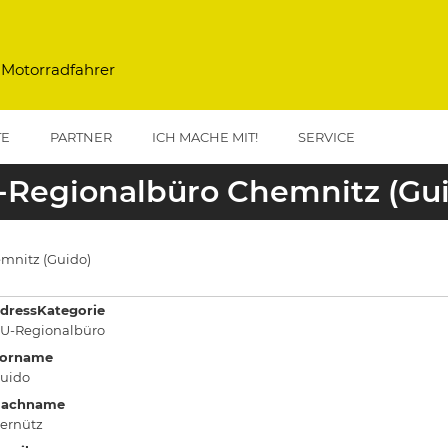
 Motorradfahrer
TE
PARTNER
ICH MACHE MIT!
SERVICE
-Regionalbüro Chemnitz (Gui
mnitz (Guido)
dressKategorie
U-Regionalbüro
orname
uido
achname
ernütz