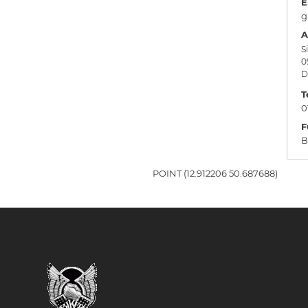
E
g
A
S
0
D
T
0
F
B
POINT (12.912206 50.687688)