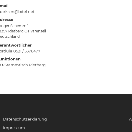
mail
.dirksen@bitel.net
dresse
anger Schemm 1
3397
Rietberg OT Varensell
eutschland
erantwortlicher
ordula 0521 / 5576477
unktionen
U-Stammtisch Rietberg
Datenschutzerklärung
A
Impressum