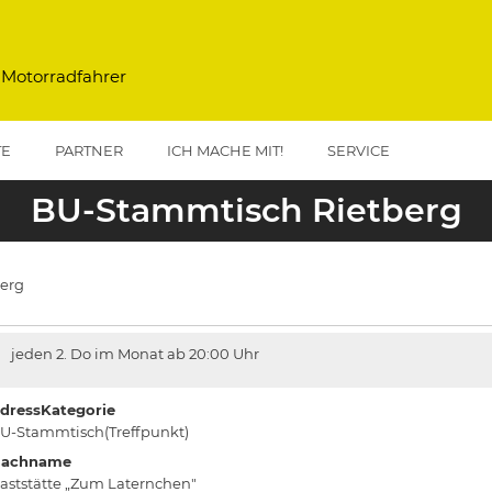
 Motorradfahrer
TE
PARTNER
ICH MACHE MIT!
SERVICE
BU-Stammtisch Rietberg
erg
jeden 2. Do im Monat ab 20:00 Uhr
dressKategorie
U-Stammtisch(Treffpunkt)
achname
aststätte „Zum Laternchen"