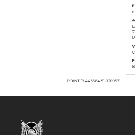
E
c
A
L
3
D
V
C
F
B
POINT (8.445664 51.838957)