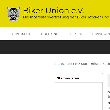
Direkt
zum
Biker Union e.V.
Inhalt
Die Interessenvertretung der Biker, Rocker und
STARTSEITE
ÜBER UNS
THEMEN
STANDOR
Startseite
BU-Stammtisch Rietb
Pfadnavigation
Stammdaten
(aktiver
Reiter)
A
B
N
G