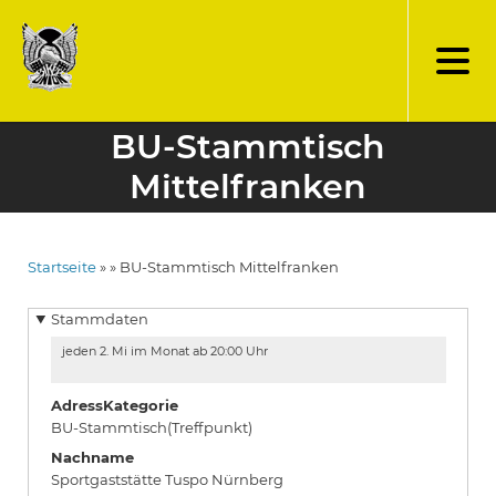
Direkt
zum
Inhalt
BU-Stammtisch
Mittelfranken
Startseite
BU-Stammtisch Mittelfranken
Pfadnavigation
Stammdaten
jeden 2. Mi im Monat ab 20:00 Uhr
AdressKategorie
BU-Stammtisch(Treffpunkt)
Nachname
Sportgaststätte Tuspo Nürnberg