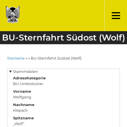
Direkt
zum
Inhalt
BU-Sternfahrt Südost (Wolf)
Startseite
BU-Sternfahrt Südost (Wolf)
Pfadnavigation
Stammdaten
AdressKategorie
BU-Unterstützer
Vorname
Wolfgang
Nachname
Klepsch
Spitzname
„Wolf“