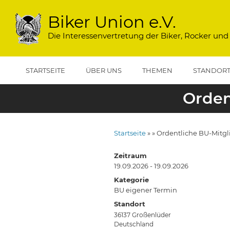
Direkt
zum
Biker Union e.V.
Inhalt
Die Interessenvertretung der Biker, Rocker und
STARTSEITE
ÜBER UNS
THEMEN
STANDOR
Orden
Startseite
Ordentliche BU-Mitg
Pfadnavigation
Zeitraum
19.09.2026 - 19.09.2026
Kategorie
BU eigener Termin
Standort
36137
Großenlüder
Deutschland