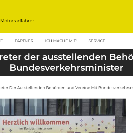
 Motorradfahrer
TE
PARTNER
ICH MACHE MIT!
SERVICE
reter der ausstellenden Beh
Bundesverkehrsminister
reter Der Ausstellenden Behörden und Vereine Mit Bundesverkehrsm