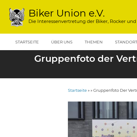
Direkt
zum
Biker Union e.V.
Inhalt
Die Interessenvertretung der Biker, Rocker und
STARTSEITE
ÜBER UNS
THEMEN
STANDOR
Gruppenfoto der Vert
Startseite
Gruppenfoto Der Vert
Pfadnavigation