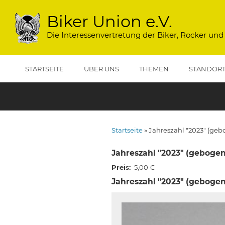
Direkt
zum
Biker Union e.V.
Inhalt
Die Interessenvertretung der Biker, Rocker und
STARTSEITE
ÜBER UNS
THEMEN
STANDOR
Startseite
Jahreszahl "2023" (geb
Pfadnavigation
Jahreszahl "2023" (gebogen
Preis
5,00 €
Jahreszahl "2023" (gebogen