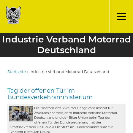
Direkt
zum
Inhalt
Industrie Verband Motorrad
Deutschland
Startseite
Industrie Verband Motorrad Deutschland
Pfadnavigation
Tag der offenen Tür im
Bundesverkehrsministerium
Die "motorisierte Zweirad-Gang" vom Institut für
Zweiradsicherheit, dem Industrie Verband Motorrad
Deutschland und der Biker Union beim Tag der
offenen Tür der Bundesregierung mit der
Staatssekretärin Dr. Claudia Elif Stutz im Bundesministerium für
Verkehr (Foto Jan Pauls).