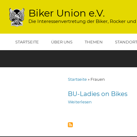
Direkt
zum
Biker Union e.V.
Inhalt
Die Interessenvertretung der Biker, Rocker und
STARTSEITE
ÜBER UNS
THEMEN
STANDOR
Startseite
Frauen
Pfadnavigation
BU-Ladies on Bikes
Weiterlesen